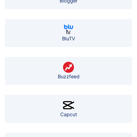
Blogger
BluTV
Buzzfeed
Capcut