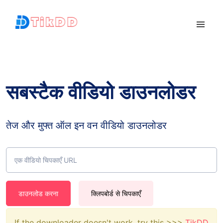
सबस्टैक वीडियो डाउनलोडर
तेज और मुफ्त ऑल इन वन वीडियो डाउनलोडर
डाउनलोड करना
क्लिपबोर्ड से चिपकाएँ
If the downloader doesn't work, try this >>>
TikDD