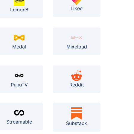
Likee
Lemon8
Medal
Mixcloud
PuhuTV
Reddit
Streamable
Substack