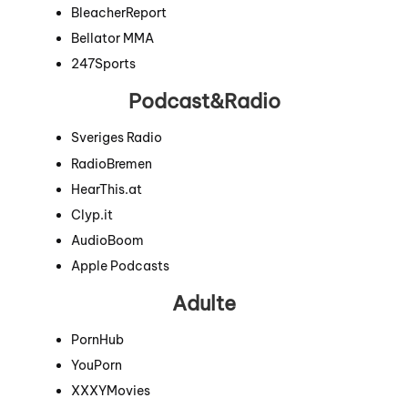
BleacherReport
Bellator MMA
247Sports
Podcast&Radio
Sveriges Radio
RadioBremen
HearThis.at
Clyp.it
AudioBoom
Apple Podcasts
Adulte
PornHub
YouPorn
XXXYMovies