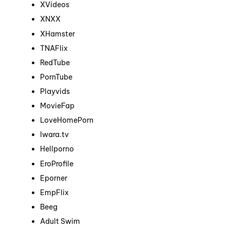
XVideos
XNXX
XHamster
TNAFlix
RedTube
PornTube
Playvids
MovieFap
LoveHomePorn
Iwara.tv
Hellporno
EroProfile
Eporner
EmpFlix
Beeg
Adult Swim