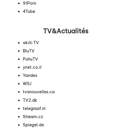
91Porn
4Tube
TV&Actualités
akıllı TV
BluTV
PuhuTV
ynet.co.il
Yandex
WSJ
tvanouvelles.ca
TV2.dk
telegraaf.nl
Stream.cz
Spiegel.de