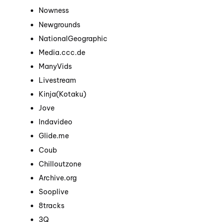
Nowness
Newgrounds
NationalGeographic
Media.ccc.de
ManyVids
Livestream
Kinja
(Kotaku)
Jove
Indavideo
Glide.me
Coub
Chilloutzone
Archive.org
Sooplive
8tracks
3Q