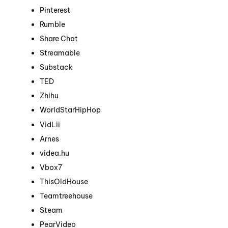
Pinterest
Rumble
Share Chat
Streamable
Substack
TED
Zhihu
WorldStarHipHop
VidLii
Arnes
videa.hu
Vbox7
ThisOldHouse
Teamtreehouse
Steam
PearVideo