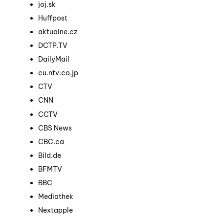
joj.sk
Huffpost
aktualne.cz
DCTP.TV
DailyMail
cu.ntv.co.jp
CTV
CNN
CCTV
CBS News
CBC.ca
Bild.de
BFMTV
BBC
Mediathek
Nextapple