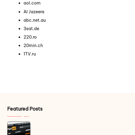
aol.com
Al Jazeera
abc.net.au
3sat.de
220.ro
20min.ch
1TV.ru
Featured Posts