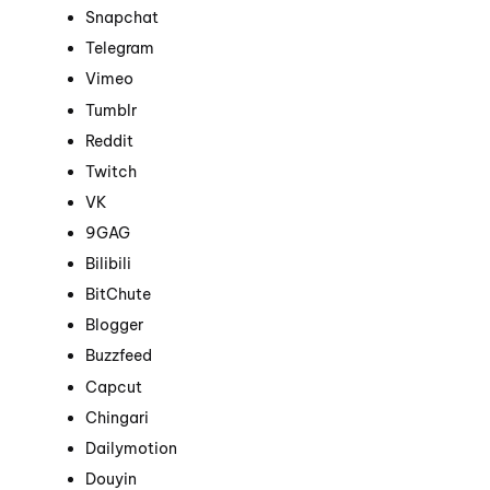
Snapchat
Telegram
Vimeo
Tumblr
Reddit
Twitch
VK
9GAG
Bilibili
BitChute
Blogger
Buzzfeed
Capcut
Chingari
Dailymotion
Douyin