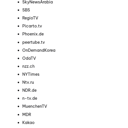
SkyNewsArabia
SBS
RegioTV
Picarto.tv
Phoenix.de
peertube.tv
OnDemandKorea
OdaTV
nzz.ch
NYTimes
Ntv.ru
NDR.de
n-tv.de
MuenchenTV
MDR
Kakao