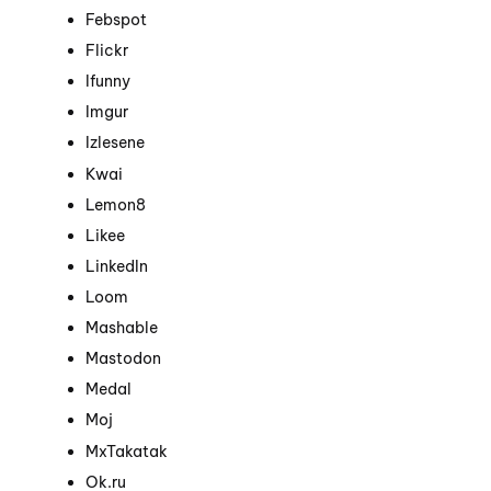
Febspot
Flickr
Ifunny
Imgur
Izlesene
Kwai
Lemon8
Likee
LinkedIn
Loom
Mashable
Mastodon
Medal
Moj
MxTakatak
Ok.ru