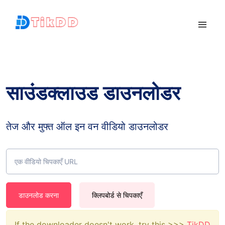
साउंडक्लाउड डाउनलोडर
तेज और मुफ्त ऑल इन वन वीडियो डाउनलोडर
डाउनलोड करना
क्लिपबोर्ड से चिपकाएँ
If the downloader doesn't work, try this >>>
TikDD