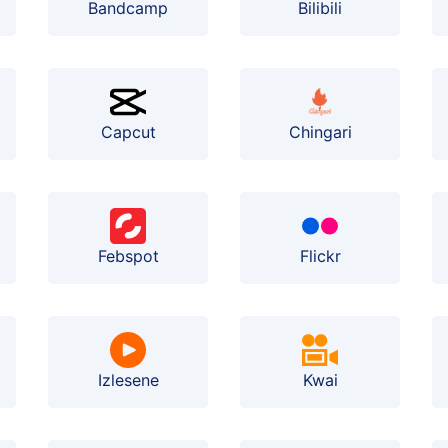
Bilibili
Bandcamp
Capcut
Chingari
Febspot
Flickr
Izlesene
Kwai