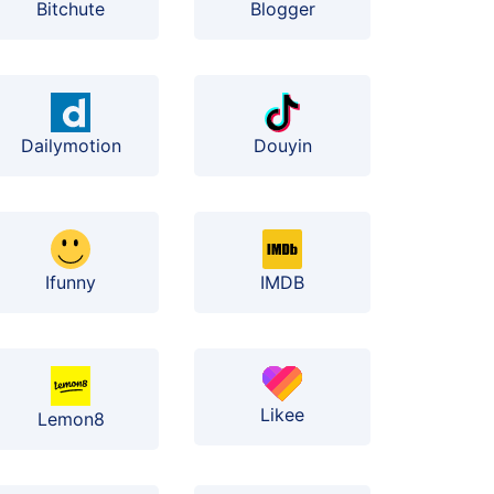
Bitchute
Blogger
Dailymotion
Douyin
Ifunny
IMDB
Likee
Lemon8