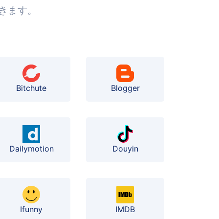
きます。
Bitchute
Blogger
Dailymotion
Douyin
Ifunny
IMDB