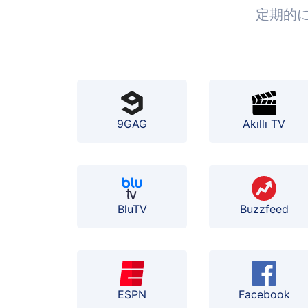
定期的
9GAG
Akıllı TV
BluTV
Buzzfeed
ESPN
Facebook