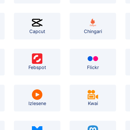
Capcut
Chingari
Febspot
Flickr
Izlesene
Kwai