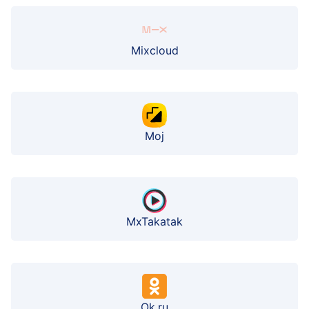
Mixcloud
Moj
MxTakatak
Ok.ru