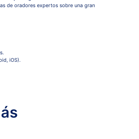
oras de oradores expertos sobre una gran
s.
id, iOS).
más