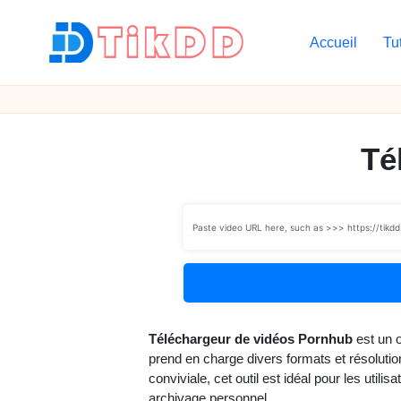
Accueil
Tu
Skip
to
T
content
i
k
Té
D
D
Téléchargeur de vidéos Pornhub
est un o
prend en charge divers formats et résoluti
conviviale, cet outil est idéal pour les util
archivage personnel.