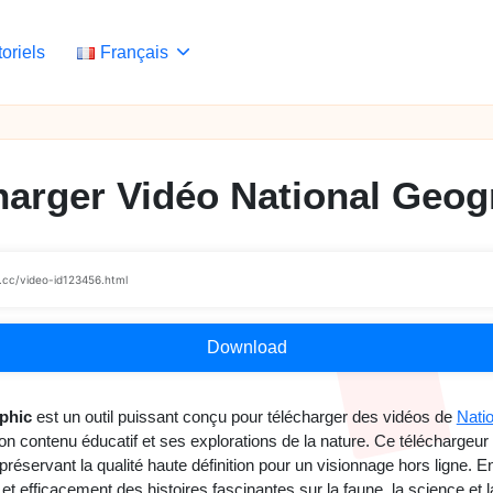
toriels
Français
harger Vidéo National Geog
Download
phic
est un outil puissant conçu pour télécharger des vidéos de
Nati
n contenu éducatif et ses explorations de la nature. Ce téléchargeur 
servant la qualité haute définition pour un visionnage hors ligne. En c
et efficacement des histoires fascinantes sur la faune, la science et la