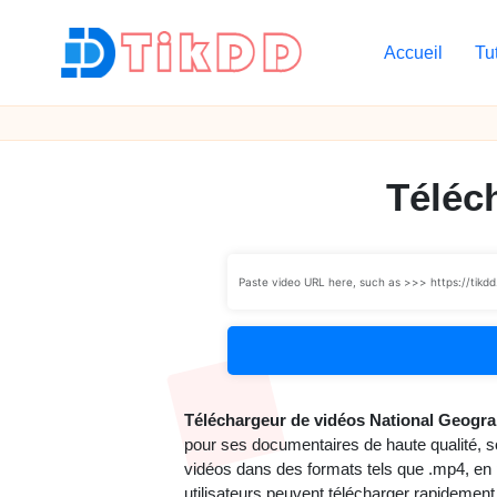
Accueil
Tu
Skip
to
T
content
i
k
Téléc
D
D
Téléchargeur de vidéos National Geogra
pour ses documentaires de haute qualité, so
vidéos dans des formats tels que .mp4, en pré
utilisateurs peuvent télécharger rapidement 