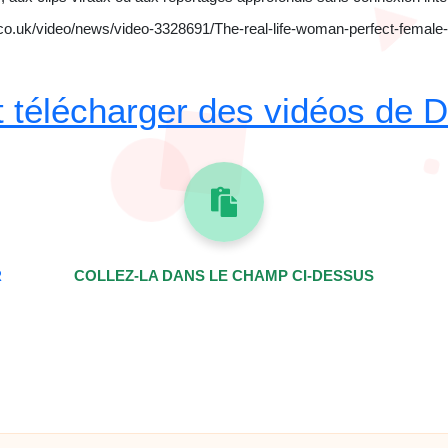
co.uk/video/news/video-3328691/The-real-life-woman-perfect-female
télécharger des vidéos de Da
R
COLLEZ-LA DANS LE CHAMP CI-DESSUS