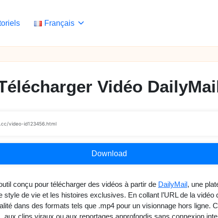
toriels
Français
Télécharger Vidéo DailyMai
Download
outil conçu pour télécharger des vidéos à partir de
DailyMail
, une pla
tyle de vie et les histoires exclusives. En collant l’URL de la vidéo d
ité dans des formats tels que .mp4 pour un visionnage hors ligne. Cet o
, aux clips viraux ou aux reportages approfondis sans connexion inte