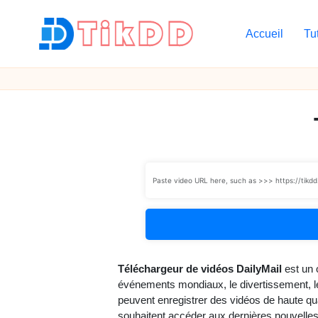
Accueil
Tu
Skip
to
T
content
i
k
D
D
Téléchargeur de vidéos DailyMail
est un 
événements mondiaux, le divertissement, le s
peuvent enregistrer des vidéos de haute qual
souhaitent accéder aux dernières nouvelles