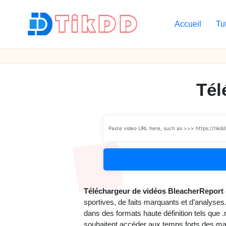
Accueil
Tu
Skip
to
T
content
i
k
Tél
D
D
Téléchargeur de vidéos BleacherReport
sportives, de faits marquants et d’analyses.
dans des formats haute définition tels que .
souhaitent accéder aux temps forts des mat