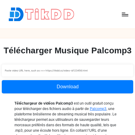
Skip
to
content
T
i
k
D
Télécharger Musique Palcomp3
D
Download
Téléchargeur de vidéos Palcomp3
est un outil gratuit conçu
pour télécharger des fichiers audio à partir de
Palcomp3
, une
plateforme brésilienne de streaming musical très populaire. Le
téléchargeur permet aux utilisateurs de sauvegarder leurs
morceaux préférés dans des formats de haute qualité, tels que
.mp3, pour une écoute hors ligne. En collant l’URL d’une