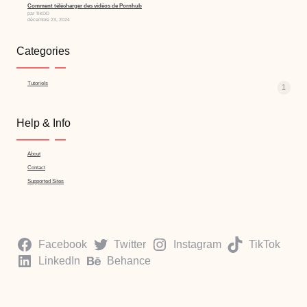
Comment télécharger des vidéos de Pornhub
par TikDD
décembre 23, 2024
Categories
Tutoriels
1
Help & Info
About
Contact
Supported Sites
Facebook
Twitter
Instagram
TikTok
LinkedIn
Behance