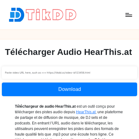
Skip
to
content
T
i
k
D
Télécharger Audio HearThis.at
D
Download
Téléchargeur de audio HearThis.at
est un outil conçu pour
télécharger des pistes audio depuis
HearThis.at
, une plateforme
de partage et de diffusion de musique, de DJ sets et de
podcasts. En entrant l’URL audio dans le téléchargeur, les
utilisateurs peuvent enregistrer les pistes dans des formats de
haute qualité tels que .mp3 pour une écoute hors ligne. Ce