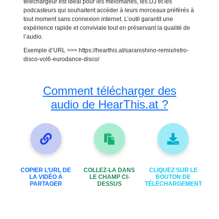
téléchargeur est idéal pour les mélomanes, les DJ et les
podcasteurs qui souhaitent accéder à leurs morceaux préférés à
tout moment sans connexion internet. L’outil garantit une
expérience rapide et conviviale tout en préservant la qualité de
l’audio.
Exemple d’URL >>> https://hearthis.at/saranishino-remix/retro-
disco-vol6-eurodance-disco/
Comment télécharger des
audio de HearThis.at ?
COPIER L’URL DE
COLLEZ-LA DANS
CLIQUEZ SUR LE
LA VIDÉO À
LE CHAMP CI-
BOUTON DE
PARTAGER
DESSUS
TÉLÉCHARGEMENT