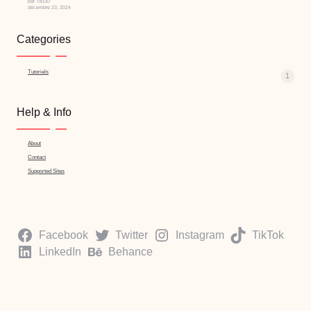
par TikDD
décembre 23, 2024
Categories
Tutoriels
1
Help & Info
About
Contact
Supported Sites
Facebook
Twitter
Instagram
TikTok
LinkedIn
Behance