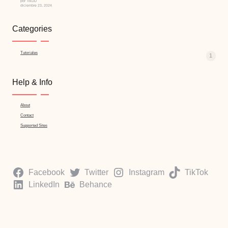
por TikDD
diciembre 23, 2024
Categories
Tutoriales
1
Help & Info
About
Contact
Supported Sites
Facebook
Twitter
Instagram
TikTok
LinkedIn
Behance