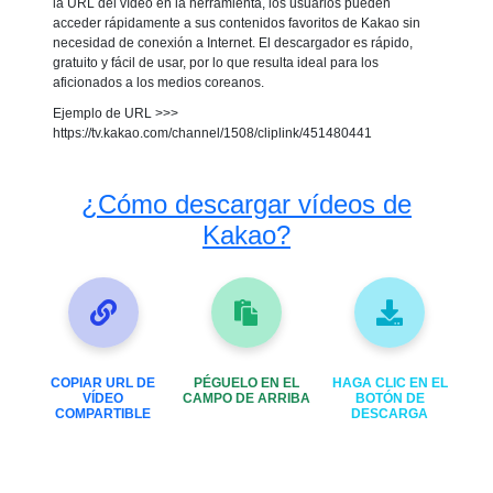
la URL del vídeo en la herramienta, los usuarios pueden
acceder rápidamente a sus contenidos favoritos de Kakao sin
necesidad de conexión a Internet. El descargador es rápido,
gratuito y fácil de usar, por lo que resulta ideal para los
aficionados a los medios coreanos.
Ejemplo de URL >>>
https://tv.kakao.com/channel/1508/cliplink/451480441
¿Cómo descargar vídeos de
Kakao?
COPIAR URL DE
PÉGUELO EN EL
HAGA CLIC EN EL
VÍDEO
CAMPO DE ARRIBA
BOTÓN DE
COMPARTIBLE
DESCARGA