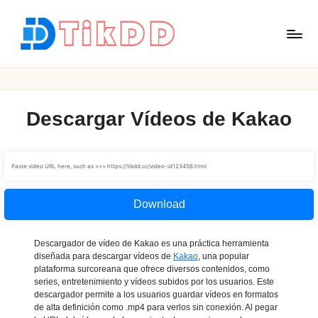
Saltar
al
contenido
T
i
k
D
Descargar Vídeos de Kakao
D
Download
Descargador de vídeo de Kakao es una práctica herramienta
diseñada para descargar vídeos de
Kakao
, una popular
plataforma surcoreana que ofrece diversos contenidos, como
series, entretenimiento y vídeos subidos por los usuarios. Este
descargador permite a los usuarios guardar vídeos en formatos
de alta definición como .mp4 para verlos sin conexión. Al pegar