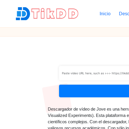
Inicio
Desc
Saltar
al
T
contenido
i
k
D
D
Descargador de vídeo de Jove es una herram
Visualized Experiments). Esta plataforma e
científicos complejos. Con el descargador,
valiosos recursos académicos. Con sólo int