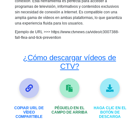
conexión. Esta herramienta es perfecta para acceder a
programas de televisión, informativos y contenidos exclusivos
sin necesidad de conexión a Internet. Es compatible con una
amplia gama de vídeos en ambas plataformas, lo que garantiza
una experiencia fluida para los usuarios.
Ejemplo de URL >>> https://www.ctvnews.ca/video/c3007388-
fall-flea-and-tick-prevention
¿Cómo descargar vídeos de
CTV?
COPIAR URL DE
PÉGUELO EN EL
HAGA CLIC EN EL
VÍDEO
CAMPO DE ARRIBA
BOTÓN DE
COMPARTIBLE
DESCARGA