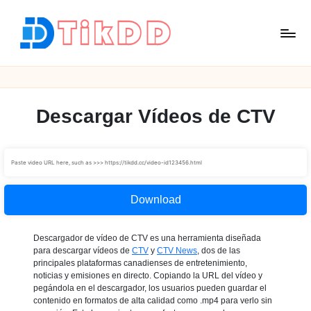
Saltar
al
contenido
T
i
k
D
Descargar Vídeos de CTV
D
Download
Descargador de vídeo de CTV es una herramienta diseñada
para descargar vídeos de
CTV
y
CTV News
, dos de las
principales plataformas canadienses de entretenimiento,
noticias y emisiones en directo. Copiando la URL del vídeo y
pegándola en el descargador, los usuarios pueden guardar el
contenido en formatos de alta calidad como .mp4 para verlo sin