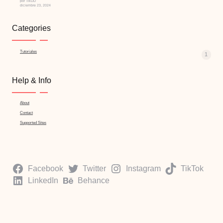
por TikDD
diciembre 23, 2024
Categories
Tutoriales
1
Help & Info
About
Contact
Supported Sites
Facebook
Twitter
Instagram
TikTok
LinkedIn
Behance