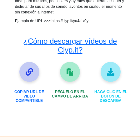
ideal para músicos, podcasters y oyentes que quieran acceder y
disfrutar de sus clips de sonido favoritos en cualquier momento
sin conexión a Internet.
Ejemplo de URL >>> https://clyp.it/yu4alx0y
¿Cómo descargar vídeos de
Clyp.it?
COPIAR URL DE
PÉGUELO EN EL
HAGA CLIC EN EL
VÍDEO
CAMPO DE ARRIBA
BOTÓN DE
COMPARTIBLE
DESCARGA