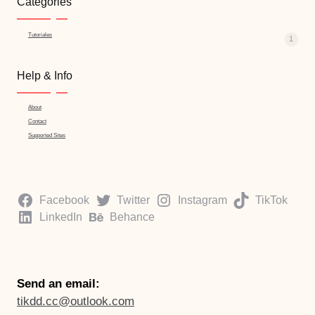
Categories
Tutoriales
1
Help & Info
About
Contact
Supported Sites
Facebook
Twitter
Instagram
TikTok
LinkedIn
Behance
Send an email:
tikdd.cc@outlook.com