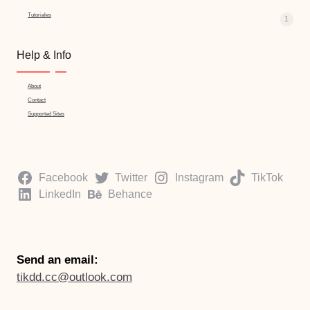
Tutoriales
1
Help & Info
About
Contact
Supported Sites
Facebook
Twitter
Instagram
TikTok
LinkedIn
Behance
Send an email:
tikdd.cc@outlook.com