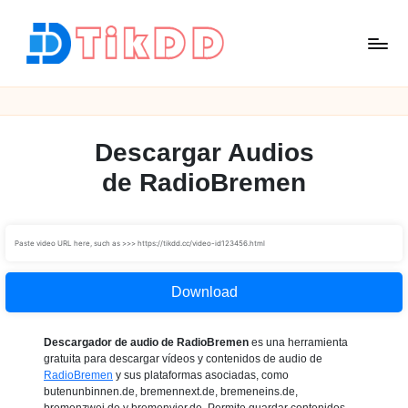
Saltar
al
contenido
T
i
k
D
Descargar Audios
D
de RadioBremen
Download
Descargador de audio de RadioBremen
es una herramienta
gratuita para descargar vídeos y contenidos de audio de
RadioBremen
y sus plataformas asociadas, como
butenunbinnen.de, bremennext.de, bremeneins.de,