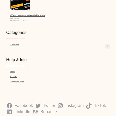
Cómo descargar vídeos de Pornhub
por TikDD
diciembre 23, 2024
Categories
Tutoriales
1
Help & Info
About
Contact
Supported Sites
Facebook
Twitter
Instagram
TikTok
LinkedIn
Behance