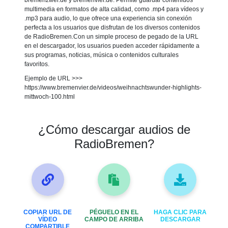
bremenzwei.de y bremenvier.de. Permite guardar contenidos
multimedia en formatos de alta calidad, como .mp4 para vídeos y
.mp3 para audio, lo que ofrece una experiencia sin conexión
perfecta a los usuarios que disfrutan de los diversos contenidos
de RadioBremen.Con un simple proceso de pegado de la URL
en el descargador, los usuarios pueden acceder rápidamente a
sus programas, noticias, música o contenidos culturales
favoritos.
Ejemplo de URL >>>
https://www.bremenvier.de/videos/weihnachtswunder-highlights-
mittwoch-100.html
¿Cómo descargar audios de
RadioBremen?
COPIAR URL DE
PÉGUELO EN EL
HAGA CLIC PARA
VÍDEO
CAMPO DE ARRIBA
DESCARGAR
COMPARTIBLE