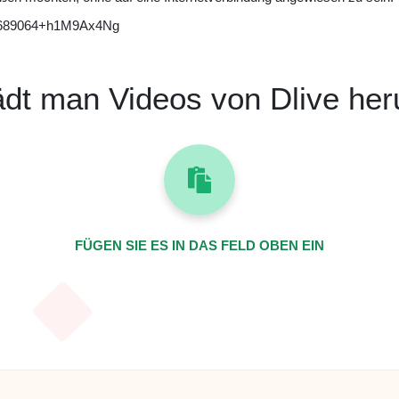
e-64689064+h1M9Ax4Ng
ädt man Videos von Dlive her
FÜGEN SIE ES IN DAS FELD OBEN EIN