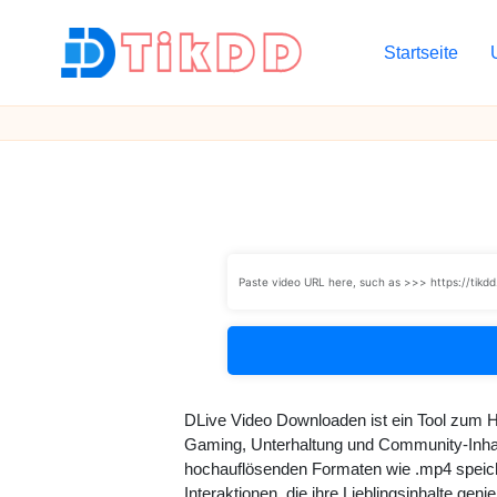
Startseite
Skip
to
T
content
i
k
D
D
DLive Video Downloaden ist ein Tool zum 
Gaming, Unterhaltung und Community-Inhal
hochauflösenden Formaten wie .mp4 speiche
Interaktionen, die ihre Lieblingsinhalte ge