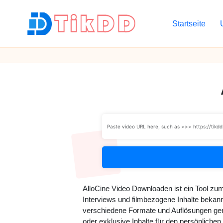
Startseite
Skip
to
T
content
i
k
D
D
AlloCine Video Downloaden ist ein Tool z
Interviews und filmbezogene Inhalte bekan
verschiedene Formate und Auflösungen generi
oder exklusive Inhalte für den persönlich