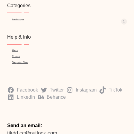
Categories
Anleitungen
1
Help & Info
About
Contact
Supported Sites
Facebook
Twitter
Instagram
TikTok
LinkedIn
Behance
Send an email:
tikdd.cc@outlook.com