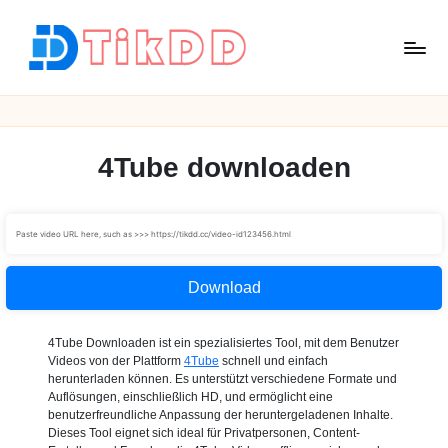
Skip
to
content
T
i
k
D
4Tube downloaden
D
Download
4Tube Downloaden ist ein spezialisiertes Tool, mit dem Benutzer
Videos von der Plattform
4Tube
schnell und einfach
herunterladen können. Es unterstützt verschiedene Formate und
Auflösungen, einschließlich HD, und ermöglicht eine
benutzerfreundliche Anpassung der heruntergeladenen Inhalte.
Dieses Tool eignet sich ideal für Privatpersonen, Content-